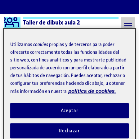
Logo Ágora
Taller de dibuix aula 2
Saltar al contenido
Utilizamos
cookies
propias y de terceros para poder
ofrecerte correctamente todas las funcionalidades del
sitio web, con fines analíticos y para mostrarte publicidad
Semestre 20211 - Aula 2
PAC3. Dibuixar per entendre
personalizada de acuerdo con un perfil elaborado a partir
No se ha encontrado nada
de tus hábitos de navegación. Puedes aceptar, rechazar o
configurar tus preferencias haciendo clic abajo, u obtener
más información en nuestra
política de cookies.
Parece que no podemos encontrar lo que estás
buscando. Tal vez la búsqueda pueda ayudar.
Aceptar
Rechazar