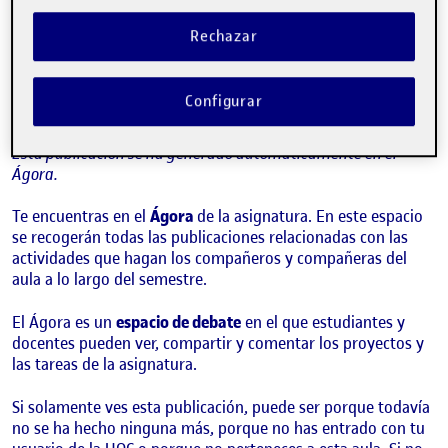
¡Bienvenidos y bienvenidas!
Publicado por
Quelic Berga Carreras
Rechazar
Visibilidad:
Fecha de publicación
9 septiembre, 2021 2:49 pm
Pública
-
8 Sep 2021
Configurar
¡Hola!
Esta publicación se ha generado automáticamente en el
Ágora.
Te encuentras en el
Ágora
de la asignatura. En este espacio
se recogerán todas las publicaciones relacionadas con las
actividades que hagan los compañeros y compañeras del
aula a lo largo del semestre.
El Ágora es un
espacio de debate
en el que estudiantes y
docentes pueden ver, compartir y comentar los proyectos y
las tareas de la asignatura.
Si solamente ves esta publicación, puede ser porque todavía
no se ha hecho ninguna más, porque no has entrado con tu