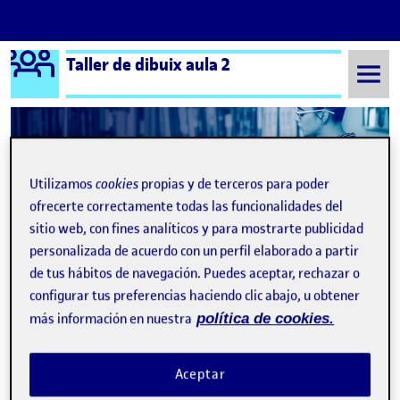
Logo Ágora
Taller de dibuix aula 2
Saltar al contenido
Semestre 20211 - Aula 2
¡Bienvenidos y bienvenidas!
Utilizamos
cookies
propias y de terceros para poder
ofrecerte correctamente todas las funcionalidades del
Navegación de entradas
: Fla
Siguiente
sitio web, con fines analíticos y para mostrarte publicidad
personalizada de acuerdo con un perfil elaborado a partir
de tus hábitos de navegación. Puedes aceptar, rechazar o
configurar tus preferencias haciendo clic abajo, u obtener
más información en nuestra
política de cookies.
Aceptar
Publicado por