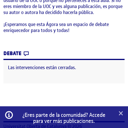
usuario de la UOC o porque no perteneces a esta aula. Si no
eres miembro de la UOC y ves alguna publicación, es porque
su autor o autora ha decidido hacerla pública.
¡Esperamos que esta Ágora sea un espacio de debate
enriquecedor para todos y todas!
CONTRIBUTION
0
EN ¡BIENVENIDOS Y BIENVENIDAS!
DEBATE
Las intervenciones están cerradas.
×
Información
¿Eres parte de la comunidad? Accede
para ver más publicaciones.
Universitat Oberta de Catalunya © 2026