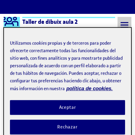
Logo Ágora
Taller de dibuix aula 2
Saltar al contenido
Utilizamos
cookies
propias y de terceros para poder
ofrecerte correctamente todas las funcionalidades del
sitio web, con fines analíticos y para mostrarte publicidad
Semestre 20211 - Aula 2
8 Septiembre, 2021
personalizada de acuerdo con un perfil elaborado a partir
8 Septiembre, 2021
de tus hábitos de navegación. Puedes aceptar, rechazar o
configurar tus preferencias haciendo clic abajo, u obtener
más información en nuestra
política de cookies.
¡Bienvenidos y bienvenidas!
Publicado por
Publicado por
Quelic Berga Carreras
Visibilidad:
Fecha de publicación
9 septiembre, 2021 2:49 pm
Pública
-
8 Sep 2021
Aceptar
Rechazar